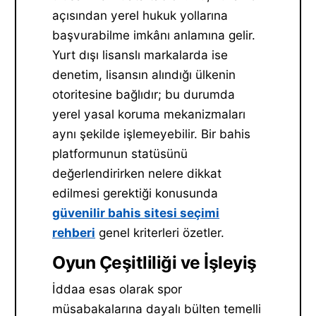
açısından yerel hukuk yollarına
başvurabilme imkânı anlamına gelir.
Yurt dışı lisanslı markalarda ise
denetim, lisansın alındığı ülkenin
otoritesine bağlıdır; bu durumda
yerel yasal koruma mekanizmaları
aynı şekilde işlemeyebilir. Bir bahis
platformunun statüsünü
değerlendirirken nelere dikkat
edilmesi gerektiği konusunda
güvenilir bahis sitesi seçimi
rehberi
genel kriterleri özetler.
Oyun Çeşitliliği ve İşleyiş
İddaa esas olarak spor
müsabakalarına dayalı bülten temelli