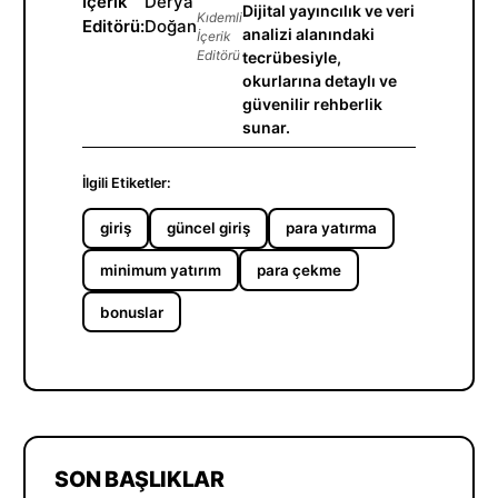
İçerik
Derya
Dijital yayıncılık ve veri
Kıdemli
Editörü:
Doğan
analizi alanındaki
İçerik
Editörü
tecrübesiyle,
okurlarına detaylı ve
güvenilir rehberlik
sunar.
İlgili Etiketler:
giriş
güncel giriş
para yatırma
minimum yatırım
para çekme
bonuslar
SON BAŞLIKLAR