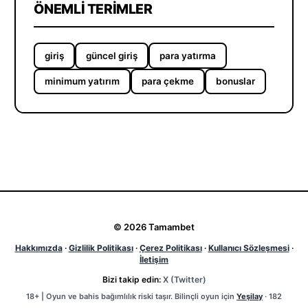
ÖNEMLI TERIMLER
giriş
güncel giriş
para yatırma
minimum yatırım
para çekme
bonuslar
© 2026 Tamambet
Hakkımızda
·
Gizlilik Politikası
·
Çerez Politikası
·
Kullanıcı Sözleşmesi
·
İletişim
Bizi takip edin:
X (Twitter)
18+ | Oyun ve bahis bağımlılık riski taşır. Bilinçli oyun için
Yeşilay
· 182