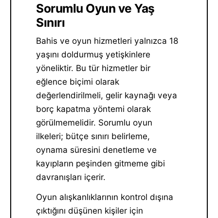
Sorumlu Oyun ve Yaş
Sınırı
Bahis ve oyun hizmetleri yalnızca 18
yaşını doldurmuş yetişkinlere
yöneliktir. Bu tür hizmetler bir
eğlence biçimi olarak
değerlendirilmeli, gelir kaynağı veya
borç kapatma yöntemi olarak
görülmemelidir. Sorumlu oyun
ilkeleri; bütçe sınırı belirleme,
oynama süresini denetleme ve
kayıpların peşinden gitmeme gibi
davranışları içerir.
Oyun alışkanlıklarının kontrol dışına
çıktığını düşünen kişiler için