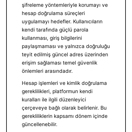
şifreleme yöntemleriyle korumayı ve
hesap doğrulama süreçleri
uygulamayı hedefler. Kullanıcıların
kendi tarafında güçlü parola
kullanması, giriş bilgilerini
paylaşmaması ve yalnızca doğruluğu
teyit edilmiş güncel adres üzerinden
erişim sağlaması temel güvenlik
önlemleri arasındadır.
Hesap işlemleri ve kimlik doğrulama
gereklilikleri, platformun kendi
kuralları ile ilgili düzenleyici
çerçeveye bağlı olarak belirlenir. Bu
gerekliliklerin kapsamı dönem içinde
güncellenebilir.