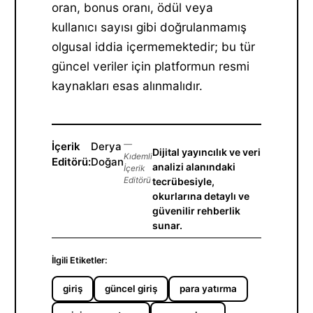
oran, bonus oranı, ödül veya
kullanıcı sayısı gibi doğrulanmamış
olgusal iddia içermemektedir; bu tür
güncel veriler için platformun resmi
kaynakları esas alınmalıdır.
İçerik
Derya
—
Dijital yayıncılık ve veri
Kıdemli
Editörü:
Doğan
analizi alanındaki
İçerik
Editörü
tecrübesiyle,
okurlarına detaylı ve
güvenilir rehberlik
sunar.
İlgili Etiketler:
giriş
güncel giriş
para yatırma