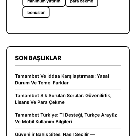
minimum yatırım
para çekme
bonuslar
SON BAŞLIKLAR
Tamambet Ve İddaa Karşılaştırması: Yasal
Durum Ve Temel Farklar
Tamambet Sık Sorulan Sorular: Güvenilirlik,
Lisans Ve Para Çekme
Tamambet Türkiye: Tl Desteği, Türkçe Arayüz
Ve Mobil Kullanım Bilgileri
Güvenilir Bahis Sitesi Nasıl Seçilir —