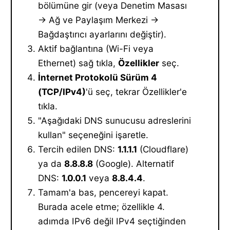
bölümüne gir (veya Denetim Masası
→ Ağ ve Paylaşım Merkezi →
Bağdaştırıcı ayarlarını değiştir).
Aktif bağlantına (Wi-Fi veya
Ethernet) sağ tıkla,
Özellikler
seç.
İnternet Protokolü Sürüm 4
(TCP/IPv4)
'ü seç, tekrar Özellikler'e
tıkla.
"Aşağıdaki DNS sunucusu adreslerini
kullan" seçeneğini işaretle.
Tercih edilen DNS:
1.1.1.1
(Cloudflare)
ya da
8.8.8.8
(Google). Alternatif
DNS:
1.0.0.1
veya
8.8.4.4
.
Tamam'a bas, pencereyi kapat.
Burada acele etme; özellikle 4.
adımda IPv6 değil IPv4 seçtiğinden