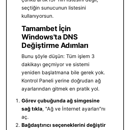
seçtiğin sunucunun listesini
kullanıyorsun.
Tamambet İçin
Windows'ta DNS
Değiştirme Adımları
Bunu şöyle düşün: Tüm işlem 3
dakikayı geçmiyor ve sistemi
yeniden başlatmana bile gerek yok.
Kontrol Paneli yerine doğrudan ağ
ayarlarından gitmek en pratik yol.
Görev çubuğunda ağ simgesine
sağ tıkla
, "Ağ ve İnternet ayarları"nı
aç.
Bağdaştırıcı seçeneklerini değiştir